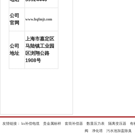
公司
www.hqfmjt.com
官网
上海市嘉定区
公司
马陆镇工业园
地址
区浏翔公路
1908
号
友情链接：
kx补偿电缆
贵金属标样
套筒补偿器
数显压力表
隔离变压器
有
阀
净化塔
污水池加盖除臭